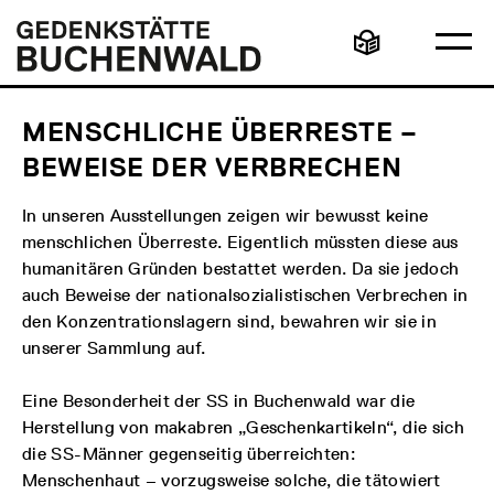
Direkt
Hauptmenü
Logo
zum
Gedenkstätte
Ha
Inhalt
Buchenwald
Leichte
öff
Sprache
MENSCHLICHE ÜBERRESTE –
BEWEISE DER VERBRECHEN
In unseren Ausstellungen zeigen wir bewusst keine
menschlichen Überreste. Eigentlich müssten diese aus
humanitären Gründen bestattet werden. Da sie jedoch
auch Beweise der nationalsozialistischen Verbrechen in
den Konzentrationslagern sind, bewahren wir sie in
unserer Sammlung auf.
Eine Besonderheit der SS in Buchenwald war die
Herstellung von makabren „Geschenkartikeln“, die sich
die SS-Männer gegenseitig überreichten:
Menschenhaut – vorzugsweise solche, die tätowiert