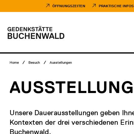
Direkt
Museumsbesuch
zum
Menü
ÖFFNUNGSZEITEN
PRAKTISCHE INFOS
Inhalt
Hauptmenü
Logo
Gedenkstätte
Buchenwald
Breadcrumb
Home
Besuch
Ausstellungen
Menü
AUSSTELLUN
Unsere Dauerausstellungen geben Ihnen
Kontexten der drei verschiedenen Eri
Buchenwald.