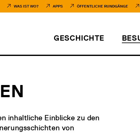
WAS IST WO?
APPS
ÖFFENTLICHE RUNDGÄNGE
GESCHICHTE
BES
GEN
 inhaltliche Einblicke zu den
nnerungsschichten von