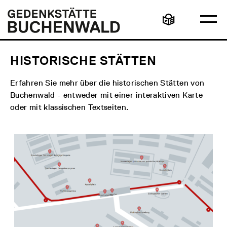
Direkt
Hauptmenü
Logo
zum
Gedenkstätte
Ha
Inhalt
Buchenwald
Leichte
öff
Sprache
HISTORISCHE STÄTTEN
Erfahren Sie mehr über die historischen Stätten von
Buchenwald - entweder mit einer interaktiven Karte
oder mit klassischen Textseiten.