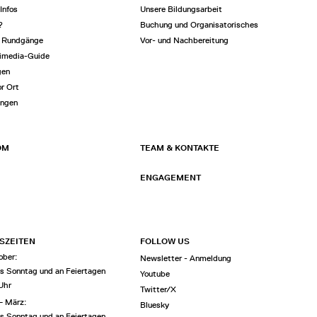
Infos
Unsere Bildungsarbeit
?
Buchung und Organisatorisches
e Rundgänge
Vor- und Nachbereitung
imedia-Guide
gen
or Ort
ungen
OM
TEAM & KONTAKTE
ENGAGEMENT
SZEITEN
FOLLOW US
ober:
Newsletter - Anmeldung
is Sonntag und an Feiertagen
Youtube
 Uhr
Twitter/X
– März:
Bluesky
is Sonntag und an Feiertagen