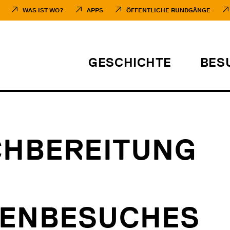
WAS IST WO?
APPS
ÖFFENTLICHE RUNDGÄNGE
GESCHICHTE
BES
CHBEREITUNG
TENBESUCHES