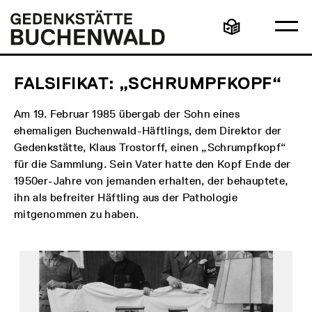
Direkt
Hauptmenü
Logo
zum
Gedenkstätte
Ha
Inhalt
Buchenwald
Leichte
öff
Sprache
FALSIFIKAT: „SCHRUMPFKOPF“
Am 19. Februar 1985 übergab der Sohn eines
ehemaligen Buchenwald-Häftlings, dem Direktor der
Gedenkstätte, Klaus Trostorff, einen „Schrumpfkopf“
für die Sammlung. Sein Vater hatte den Kopf Ende der
1950er-Jahre von jemanden erhalten, der behauptete,
ihn als befreiter Häftling aus der Pathologie
mitgenommen zu haben.