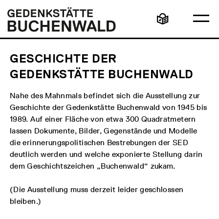
Direkt
Hauptmenü
Logo
zum
Gedenkstätte
Ha
Inhalt
Buchenwald
Leichte
öff
Sprache
GESCHICHTE DER
GEDENKSTÄTTE BUCHENWALD
Nahe des Mahnmals befindet sich die Ausstellung zur
Geschichte der Gedenkstätte Buchenwald von 1945 bis
1989. Auf einer Fläche von etwa 300 Quadratmetern
lassen Dokumente, Bilder, Gegenstände und Modelle
die erinnerungspolitischen Bestrebungen der SED
deutlich werden und welche exponierte Stellung darin
dem Geschichtszeichen „Buchenwald“ zukam.
(Die Ausstellung muss derzeit leider geschlossen
bleiben.)