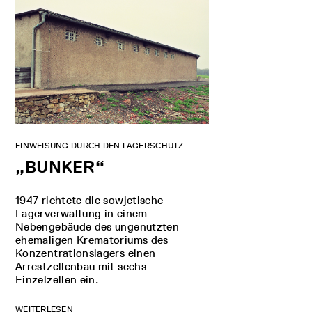
ht Isolator, 1949. Zeichnung: Gerhard Finn.
tätte Buchenwald
EINWEISUNG DURCH DEN LAGERSCHUTZ
„BUNKER“
1947 richtete die sowjetische
Lagerverwaltung in einem
Nebengebäude des ungenutzten
ehemaligen Krematoriums des
Konzentrationslagers einen
Arrestzellenbau mit sechs
Einzelzellen ein.
WEITERLESEN