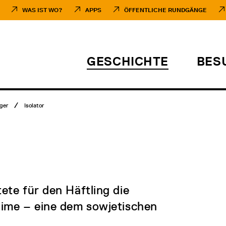
WAS IST WO?
APPS
ÖFFENTLICHE RUNDGÄNGE
GESCHICHTE
BES
ger
Isolator
ete für den Häftling die
gime – eine dem sowjetischen