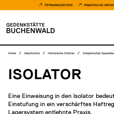
Direkt
Museumsbesuch
zum
Menü
ÖFFNUNGSZEITEN
PRAKTISCHE INFOS
Inhalt
Hauptmenü
Logo
Gedenkstätte
Buchenwald
Breadcrumb
Home
Geschichte
Historische Stätten
Sowjetisches Spezialla
Menü
ISOLATOR
Eine Einweisung in den Isolator bedeut
Einstufung in ein verschärftes Haftre
Lagersystem entlehnte Praxis.