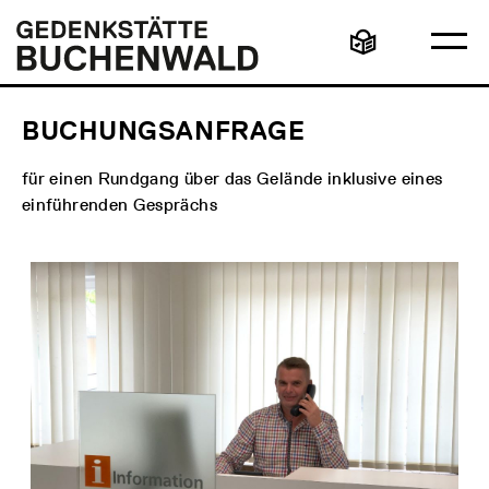
Direkt
Hauptmenü
Logo
zum
Gedenkstätte
Ha
Inhalt
Buchenwald
Leichte
öff
Sprache
BUCHUNGSANFRAGE
für einen Rundgang über das Gelände inklusive eines
einführenden Gesprächs