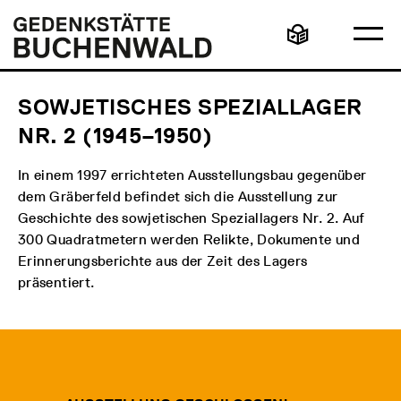
Direkt
Hauptmenü
Logo
zum
Gedenkstätte
Ha
Inhalt
Buchenwald
Leichte
öff
Sprache
SOWJETISCHES SPEZIALLAGER
NR. 2 (1945–1950)
In einem 1997 errichteten Ausstellungsbau gegenüber
dem Gräberfeld befindet sich die Ausstellung zur
Geschichte des sowjetischen Speziallagers Nr. 2. Auf
300 Quadratmetern werden Relikte, Dokumente und
Erinnerungsberichte aus der Zeit des Lagers
präsentiert.