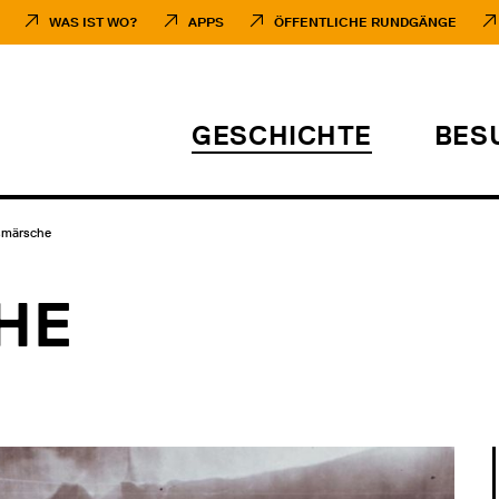
WAS IST WO?
APPS
ÖFFENTLICHE RUNDGÄNGE
GESCHICHTE
BES
smärsche
HE