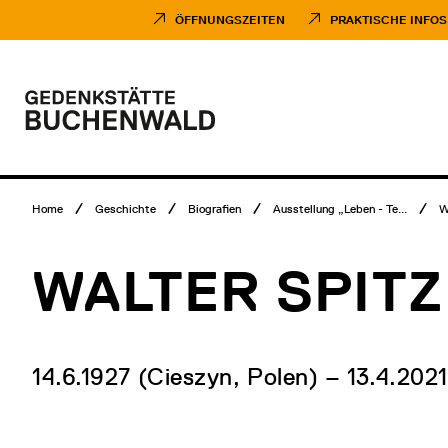
Direkt
Museumsbesuch
zum
Menü
ÖFFNUNGSZEITEN
PRAKTISCHE INFOS
Inhalt
Hauptmenü
Logo
Gedenkstätte
Buchenwald
Breadcrumb
Home
Geschichte
Biografien
Ausstellung „Leben - Te...
W
Menü
WALTER SPIT
14.6.1927 (Cieszyn, Polen) – 13.4.2021