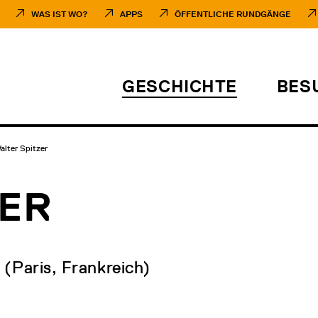
WAS IST WO?
APPS
ÖFFENTLICHE RUNDGÄNGE
GESCHICHTE
BES
alter Spitzer
ZER
 (Paris, Frankreich)