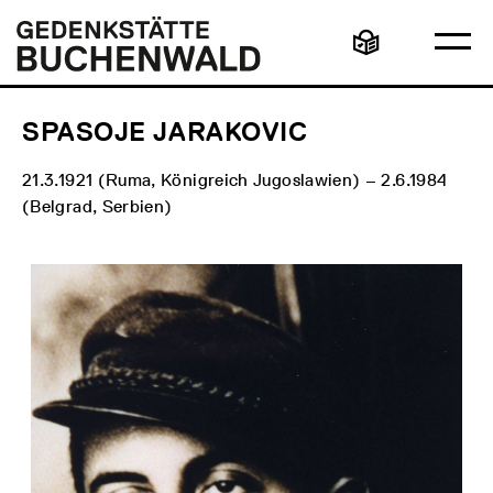
Direkt
Hauptmenü
Logo
zum
Gedenkstätte
Ha
Inhalt
Buchenwald
Leichte
öff
Sprache
SPASOJE JARAKOVIC
21.3.1921 (Ruma, Königreich Jugoslawien) – 2.6.1984
(Belgrad, Serbien)