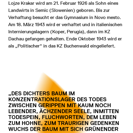
Lojze Krakar wird am 21. Februar 1926 als Sohn eines
Landwirts in Semic (Slowenien) geboren. Bis zur
Verhaftung besucht er das Gymnasium in Novo mesto.
Am 18. März 1943 wird er verhaftet und in italienischen
Internierungslagern (Koper, Perugia), dann im KZ
Dachau gefangen gehalten. Ende Oktober 1943 wird er
als „Politischer“ in das KZ Buchenwald eingeliefert.
„DES DICHTERS BAUM IM
KONZENTRATIONSLAGER DES TODES
ZWISCHEN GERIPPEN MIT KAUM NOCH
LEBENDER, ÄCHZENDER SEELE, INMITTEN
TODESPEIN, FLUCHWORTEN, DEM LEBEN
ZUM HOHNE, ZUM TRAURIGEN GEDENKEN
WUCHS DER BAUM MIT SICH GRÜNENDER