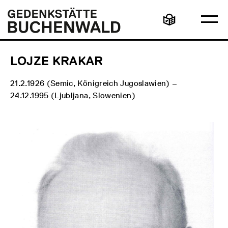
Direkt
Hauptmenü
Logo
zum
Gedenkstätte
Ha
Inhalt
Buchenwald
Leichte
öff
Sprache
LOJZE KRAKAR
21.2.1926 (Semic, Königreich Jugoslawien) –
24.12.1995 (Ljubljana, Slowenien)