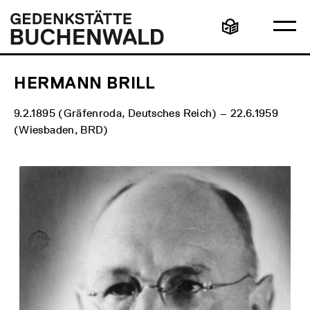
Direkt
Hauptmenü
Logo
zum
Gedenkstätte
Ha
Inhalt
Buchenwald
Leichte
öff
Sprache
HERMANN BRILL
9.2.1895 (Gräfenroda, Deutsches Reich) – 22.6.1959
(Wiesbaden, BRD)