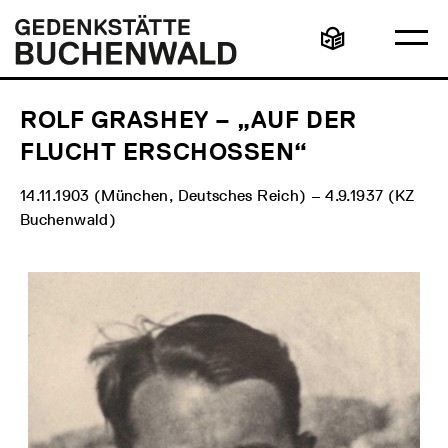
Direkt
Hauptmenü
Logo
zum
Gedenkstätte
Ha
Inhalt
Buchenwald
Leichte
öff
Sprache
ROLF GRASHEY – „AUF DER
FLUCHT ERSCHOSSEN“
14.11.1903 (München, Deutsches Reich) – 4.9.1937 (KZ
Buchenwald)