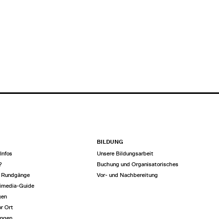
BILDUNG
Infos
Unsere Bildungsarbeit
?
Buchung und Organisatorisches
e Rundgänge
Vor- und Nachbereitung
imedia-Guide
gen
or Ort
ungen