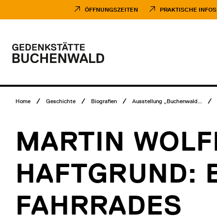
Direkt
Museumsbesuch
zum
Menü
ÖFFNUNGSZEITEN
PRAKTISCHE INFOS
Inhalt
Hauptmenü
Logo
Gedenkstätte
Buchenwald
Breadcrumb
Home
Geschichte
Biografien
Ausstellung „Buchenwald...
Menü
MARTIN WOLF
HAFTGRUND: B
FAHRRADES