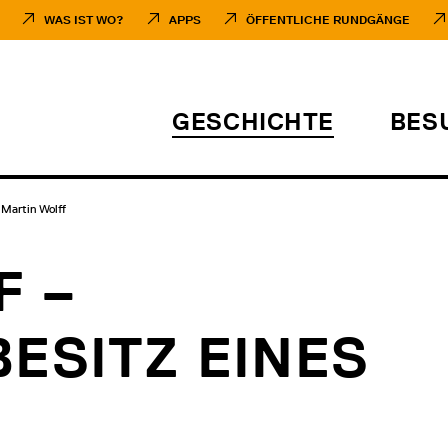
WAS IST WO?
APPS
ÖFFENTLICHE RUNDGÄNGE
GESCHICHTE
BES
Martin Wolff
F –
ESITZ EINES