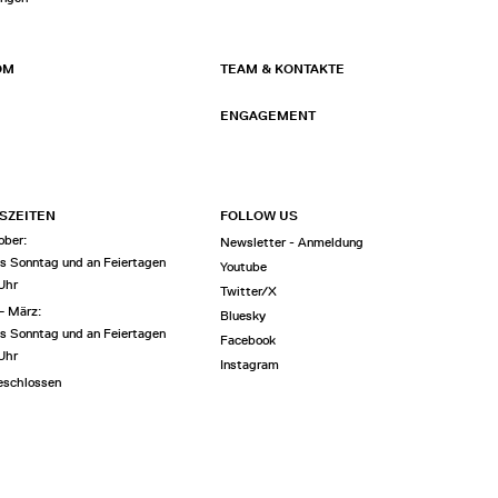
OM
TEAM & KONTAKTE
ENGAGEMENT
SZEITEN
FOLLOW US
ober:
Newsletter - Anmeldung
is Sonntag und an Feiertagen
Youtube
 Uhr
Twitter/X
– März:
Bluesky
is Sonntag und an Feiertagen
Facebook
 Uhr
Instagram
eschlossen