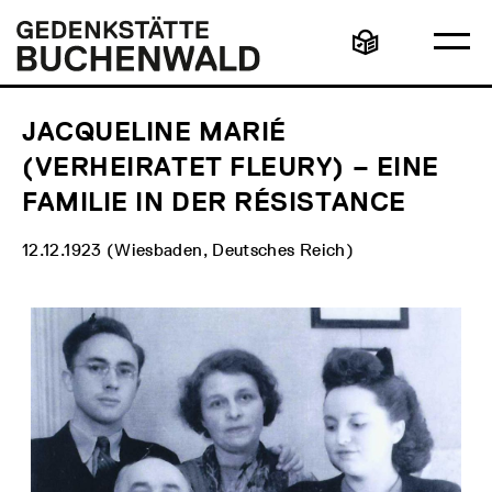
Direkt
Hauptmenü
Logo
zum
Gedenkstätte
Ha
Inhalt
Buchenwald
Leichte
öff
Sprache
JACQUELINE MARIÉ
(VERHEIRATET FLEURY) – EINE
FAMILIE IN DER RÉSISTANCE
12.12.1923 (Wiesbaden, Deutsches Reich)