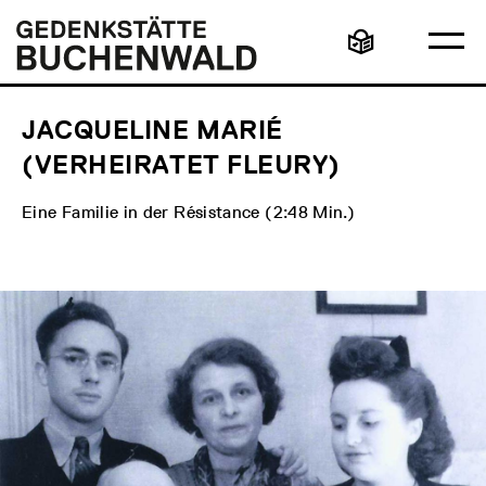
Direkt
Hauptmenü
Logo
zum
Gedenkstätte
Ha
Inhalt
Buchenwald
Leichte
öff
Sprache
JACQUELINE MARIÉ
(VERHEIRATET FLEURY)
Eine Familie in der Résistance (2:48 Min.)