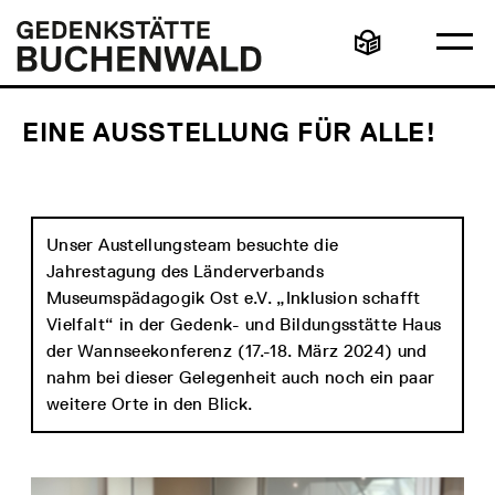
Direkt
Hauptmenü
Logo
zum
Gedenkstätte
Ha
Inhalt
Buchenwald
Leichte
öff
Sprache
EINE AUSSTELLUNG FÜR ALLE!
Unser Austellungsteam besuchte die
Jahrestagung des Länderverbands
Museumspädagogik Ost e.V. „Inklusion schafft
Vielfalt“ in der Gedenk- und Bildungsstätte Haus
der Wannseekonferenz (17.-18. März 2024) und
nahm bei dieser Gelegenheit auch noch ein paar
weitere Orte in den Blick.