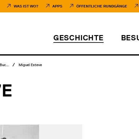
WAS IST WO?
APPS
ÖFFENTLICHE RUNDGÄNGE
GESCHICHTE
BES
Buc...
Miguel Esteve
VE