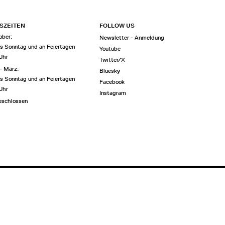
SZEITEN
FOLLOW US
ober:
Newsletter - Anmeldung
is Sonntag und an Feiertagen
Youtube
 Uhr
Twitter/X
– März:
Bluesky
is Sonntag und an Feiertagen
Facebook
 Uhr
Instagram
eschlossen