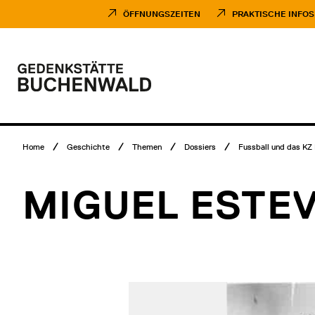
Direkt
Museumsbesuch
zum
Menü
ÖFFNUNGSZEITEN
PRAKTISCHE INFOS
Inhalt
Hauptmenü
Logo
Gedenkstätte
Buchenwald
Breadcrumb
Home
Geschichte
Themen
Dossiers
Fussball und das KZ 
Menü
MIGUEL ESTE