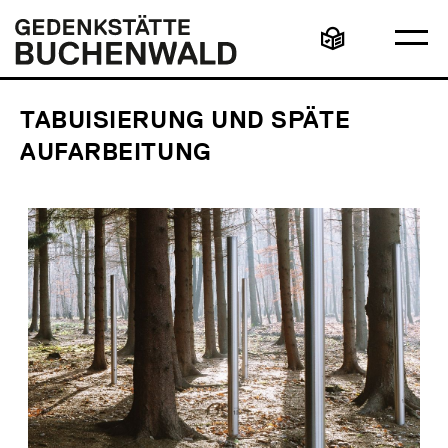
Direkt
Hauptmenü
Logo
zum
Gedenkstätte
Ha
Inhalt
Buchenwald
Leichte
öff
Sprache
TABUISIERUNG UND SPÄTE
AUFARBEITUNG