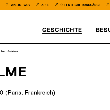
WAS IST WO?
APPS
ÖFFENTLICHE RUNDGÄNGE
GESCHICHTE
BES
obert Antelme
LME
90 (Paris, Frankreich)