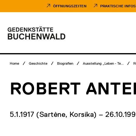
Direkt
Museumsbesuch
zum
Menü
ÖFFNUNGSZEITEN
PRAKTISCHE INFOS
Inhalt
Hauptmenü
Logo
Gedenkstätte
Buchenwald
Breadcrumb
Home
Geschichte
Biografien
Ausstellung „Leben - Te...
R
Menü
ROBERT ANTE
5.1.1917 (Sartène, Korsika) – 26.10.19