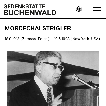
Direkt
Hauptmenü
Logo
zum
Gedenkstätte
Ha
Inhalt
Buchenwald
Leichte
öff
Sprache
MORDECHAI STRIGLER
18.9.1918 (Zamość, Polen) – 10.5.1998 (New York, USA)