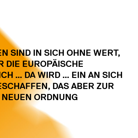
N SIND IN SICH OHNE WERT,
R DIE EUROPÄISCHE
H … DA WIRD … EIN AN SICH
ESCHAFFEN, DAS ABER ZUR
R NEUEN ORDNUNG