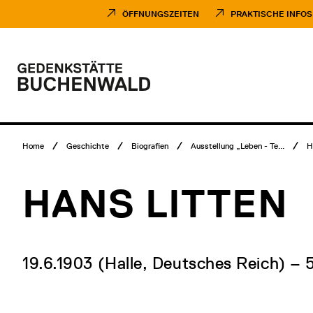
Direkt
Museumsbesuch
zum
Menü
ÖFFNUNGSZEITEN
PRAKTISCHE INFOS
Inhalt
Hauptmenü
Logo
Gedenkstätte
Buchenwald
Breadcrumb
Home
Geschichte
Biografien
Ausstellung „Leben - Te...
H
Menü
HANS LITTEN
19.6.1903 (Halle, Deutsches Reich) –