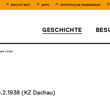
WAS IST WO?
APPS
ÖFFENTLICHE RUNDGÄNGE
GESCHICHTE
BES
ans Litten
 5.2.1938 (KZ Dachau)