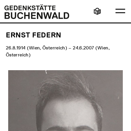
Direkt
Hauptmenü
Logo
zum
Gedenkstätte
Ha
Inhalt
Buchenwald
Leichte
öff
Sprache
ERNST FEDERN
26.8.1914 (Wien, Österreich) – 24.6.2007 (Wien,
Österreich)