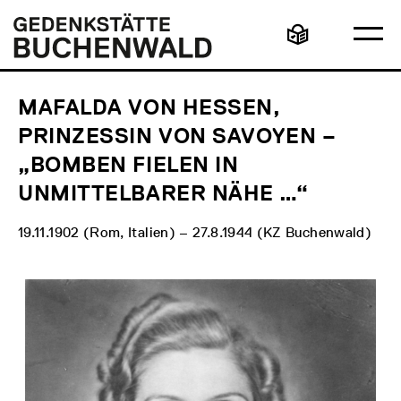
Direkt
Hauptmenü
Logo
zum
Gedenkstätte
Ha
Inhalt
Buchenwald
Leichte
öff
Sprache
MAFALDA VON HESSEN,
PRINZESSIN VON SAVOYEN –
„BOMBEN FIELEN IN
UNMITTELBARER NÄHE …“
19.11.1902 (Rom, Italien) – 27.8.1944 (KZ Buchenwald)