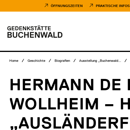
Direkt
Museumsbesuch
zum
Menü
ÖFFNUNGSZEITEN
PRAKTISCHE INFOS
Inhalt
Hauptmenü
Logo
Gedenkstätte
Buchenwald
Breadcrumb
Home
Geschichte
Biografien
Ausstellung „Buchenwald...
Menü
HERMANN DE 
WOLLHEIM – 
„AUSLÄNDERF