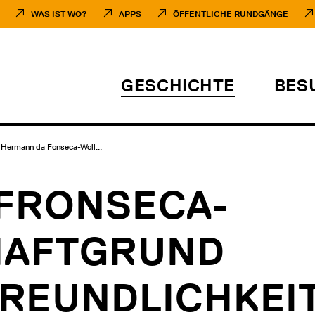
WAS IST WO?
APPS
ÖFFENTLICHE RUNDGÄNGE
GESCHICHTE
BES
Hermann da Fonseca-Woll...
FRONSECA-
HAFTGRUND
REUNDLICHKEI