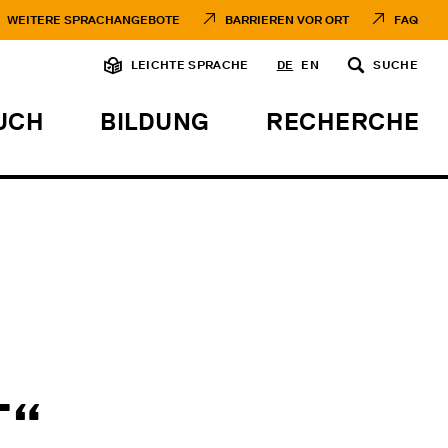
WEITERE SPRACHANGEBOTE
BARRIEREN VOR ORT
FAQ
LEICHTE SPRACHE
DE
EN
SUCHE
UCH
BILDUNG
RECHERCHE
T“