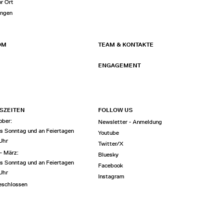
or Ort
ungen
OM
TEAM & KONTAKTE
ENGAGEMENT
SZEITEN
FOLLOW US
ober:
Newsletter - Anmeldung
is Sonntag und an Feiertagen
Youtube
 Uhr
Twitter/X
– März:
Bluesky
is Sonntag und an Feiertagen
Facebook
 Uhr
Instagram
eschlossen