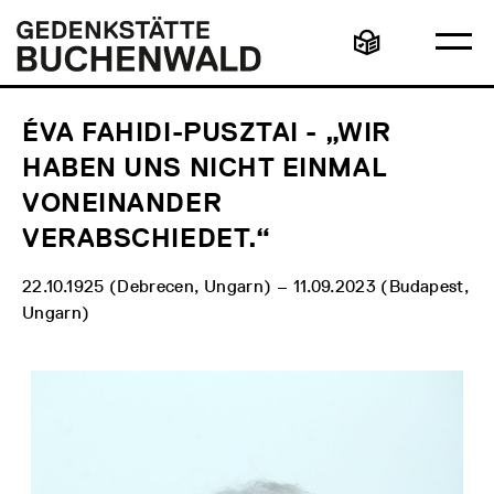
Direkt
Hauptmenü
Logo
zum
Gedenkstätte
Ha
Inhalt
Buchenwald
Leichte
öff
Sprache
ÉVA FAHIDI-PUSZTAI - „WIR
HABEN UNS NICHT EINMAL
VONEINANDER
VERABSCHIEDET.“
22.10.1925 (Debrecen, Ungarn) – 11.09.2023 (Budapest,
Ungarn)