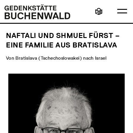
Direkt
Hauptmenü
Logo
zum
Gedenkstätte
Ha
Inhalt
Buchenwald
Leichte
öff
Sprache
NAFTALI UND SHMUEL FÜRST –
EINE FAMILIE AUS BRATISLAVA
Von Bratislava (Tschechoslowakei) nach Israel