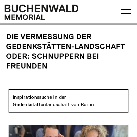
Skip
Main
Logo
to
menu
Buchenwald
Ma
content
Memorial
me
op
DIE VERMESSUNG DER
GEDENKSTÄTTEN-LANDSCHAFT
ODER: SCHNUPPERN BEI
FREUNDEN
Inspirationssuche in der
Gedenkstättenlandschaft von Berlin