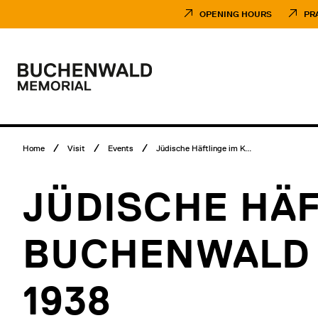
Skip
Museumsbesuch
to
Menü
OPENING HOURS
PR
content
Main
menu
Logo
Buchenwald
Memorial
Breadcrumb
Home
Visit
Events
Jüdische Häftlinge im K...
menu
JÜDISCHE HÄF
BUCHENWALD
1938