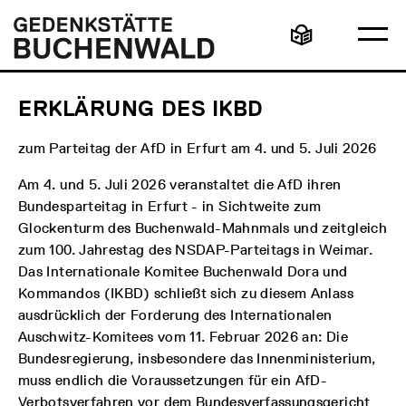
Direkt
Hauptmenü
Logo
zum
Gedenkstätte
Ha
Inhalt
Buchenwald
Leichte
öff
Sprache
ERKLÄRUNG DES IKBD
zum Parteitag der AfD in Erfurt am 4. und 5. Juli 2026
Am 4. und 5. Juli 2026 veranstaltet die AfD ihren
Bundesparteitag in Erfurt - in Sichtweite zum
Glockenturm des Buchenwald-Mahnmals und zeitgleich
zum 100. Jahrestag des NSDAP-Parteitags in Weimar.
Das Internationale Komitee Buchenwald Dora und
Kommandos (IKBD) schließt sich zu diesem Anlass
ausdrücklich der Forderung des Internationalen
Auschwitz-Komitees vom 11. Februar 2026 an: Die
Bundesregierung, insbesondere das Innenministerium,
muss endlich die Voraussetzungen für ein AfD-
Verbotsverfahren vor dem Bundesverfassungsgericht