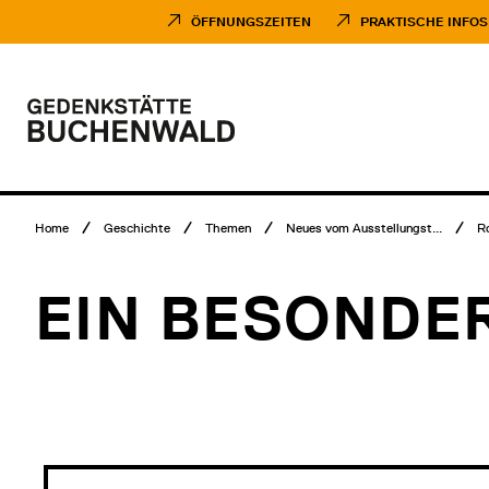
Direkt
Museumsbesuch
zum
Menü
ÖFFNUNGSZEITEN
PRAKTISCHE INFOS
Inhalt
Hauptmenü
Logo
Gedenkstätte
Buchenwald
Breadcrumb
Home
Geschichte
Themen
Neues vom Ausstellungst...
R
Menü
EIN BESONDE