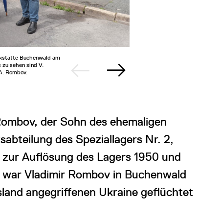
nkstätte Buchenwald am
2/5
Major Vla
s zu sehen sind V.
©Gedenks
 A. Rombov.
Rombov, der Sohn des ehemaligen
sabteilung des Speziallagers Nr. 2,
 zur Auflösung des Lagers 1950 und
e war Vladimir Rombov in Buchenwald
sland angegriffenen Ukraine geflüchtet