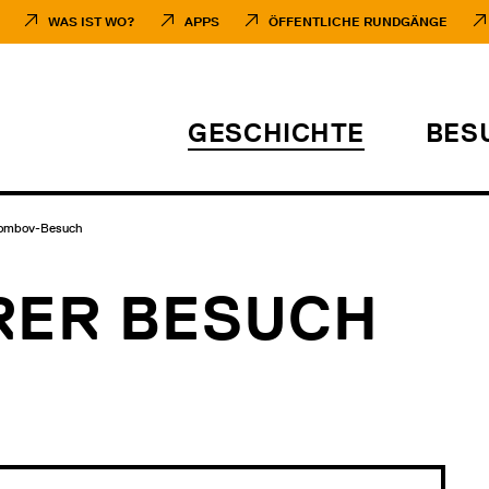
WAS IST WO?
APPS
ÖFFENTLICHE RUNDGÄNGE
GESCHICHTE
BES
ombov-Besuch
RER BESUCH