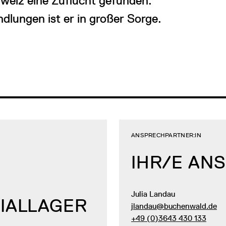
hweiz eine Zuflucht gefunden.
lungen ist er in großer Sorge.
ANSPRECHPARTNER:IN
IHR/E AN
M
Julia Landau
IALLAGER
jlandau@buchenwald.de
+49 (0)3643 430 133