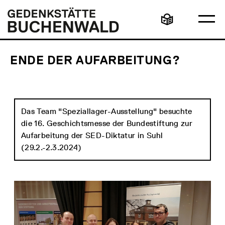
Direkt
Hauptmenü
Logo
zum
Gedenkstätte
Ha
Inhalt
Buchenwald
Leichte
öff
Sprache
ENDE DER AUFARBEITUNG?
Das Team "Speziallager-Ausstellung" besuchte
die 16. Geschichtsmesse der Bundestiftung zur
Aufarbeitung der SED-Diktatur in Suhl
(29.2.-2.3.2024)