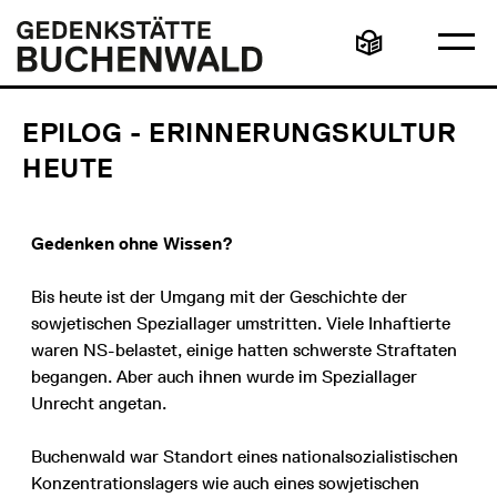
Direkt
Hauptmenü
Logo
zum
Gedenkstätte
Ha
Inhalt
Buchenwald
Leichte
öff
Sprache
EPILOG - ERINNERUNGSKULTUR
HEUTE
Gedenken ohne Wissen?
Bis heute ist der Umgang mit der Geschichte der
sowjetischen Speziallager umstritten. Viele Inhaftierte
waren NS-belastet, einige hatten schwerste Straftaten
begangen. Aber auch ihnen wurde im Speziallager
Unrecht angetan.
Buchenwald war Standort eines nationalsozialistischen
Konzentrationslagers wie auch eines sowjetischen