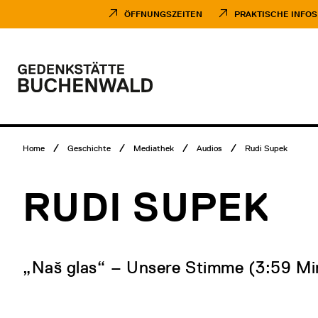
Direkt
Museumsbesuch
zum
Menü
ÖFFNUNGSZEITEN
PRAKTISCHE INFOS
Inhalt
Hauptmenü
Logo
Gedenkstätte
Buchenwald
Breadcrumb
Home
Geschichte
Mediathek
Audios
Rudi Supek
Menü
RUDI SUPEK
„Naš glas“ – Unsere Stimme (3:59 Mi