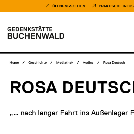
Direkt
Museumsbesuch
zum
Menü
ÖFFNUNGSZEITEN
PRAKTISCHE INFOS
Inhalt
Hauptmenü
Logo
Gedenkstätte
Buchenwald
Breadcrumb
Home
Geschichte
Mediathek
Audios
Rosa Deutsch
Menü
ROSA DEUTSC
„… nach langer Fahrt ins Außenlager 