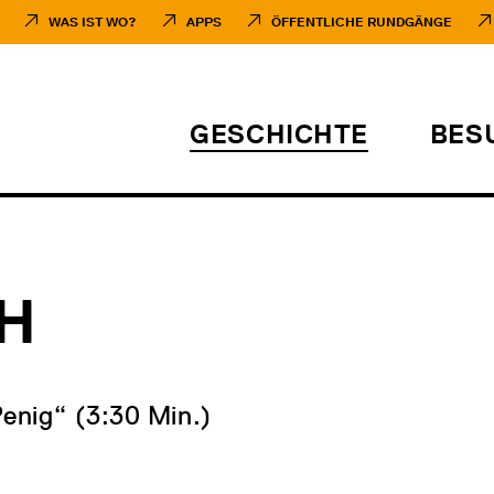
WAS IST WO?
APPS
ÖFFENTLICHE RUNDGÄNGE
GESCHICHTE
BES
H
Penig“ (3:30 Min.)