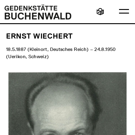
Direkt
Hauptmenü
Logo
zum
Gedenkstätte
Ha
Inhalt
Buchenwald
Leichte
öff
Sprache
ERNST WIECHERT
18.5.1887 (Kleinort, Deutsches Reich) – 24.8.1950
(Uerikon, Schweiz)