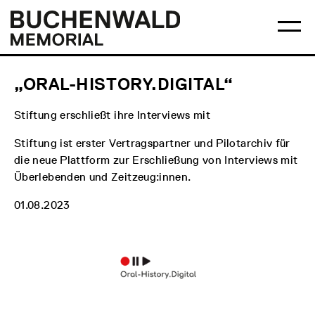
Skip
Main
Logo
to
menu
Buchenwald
Ma
content
Memorial
me
op
„ORAL-HISTORY.DIGITAL“
Stiftung erschließt ihre Interviews mit
Stiftung ist erster Vertragspartner und Pilotarchiv für
die neue Plattform zur Erschließung von Interviews mit
Überlebenden und Zeitzeug:innen.
01.08.2023