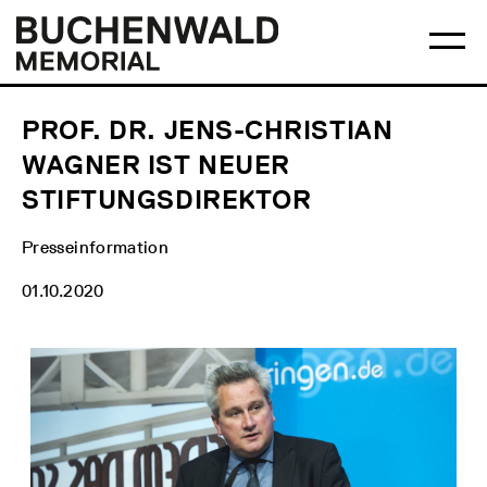
Skip
Main
Logo
to
menu
Buchenwald
Ma
content
Memorial
me
op
PROF. DR. JENS-CHRISTIAN
WAGNER IST NEUER
STIFTUNGSDIREKTOR
Presseinformation
01.10.2020