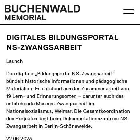
Skip
Main
Logo
to
menu
Buchenwald
Ma
content
Memorial
me
op
DIGITALES BILDUNGSPORTAL
NS-ZWANGSARBEIT
Launch
Das digitale „Bildungsportal NS-Zwangsarbeit“
bündelt historische Informationen und pädagogische
Materialien. Es entstand aus der Zusammenarbeit von
19 Lern- und Erinnerungsorten – darunter auch das
entstehende Museum Zwangsarbeit im
Nationalsozialismus, Weimar. Die Gesamtkoordination
des Projektes liegt beim Dokumentationszentrum NS-
Zwangsarbeit in Berlin-Schöneweide.
22.06.2023