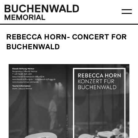
Skip
Main
Logo
to
menu
Buchenwald
Ma
content
Memorial
me
op
REBECCA HORN- CONCERT FOR
BUCHENWALD