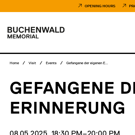
Skip
Museumsbesuch
to
Menü
OPENING HOURS
PR
content
Main
menu
Logo
Buchenwald
Memorial
Breadcrumb
Home
Visit
Events
Gefangene der eigenen E...
menu
GEFANGENE D
ERINNERUNG
08.05.2025, 18:30 PM‒20:00 PM