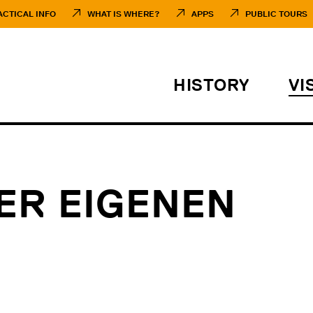
ACTICAL INFO
WHAT IS WHERE?
APPS
PUBLIC TOURS
HISTORY
VI
ER EIGENEN