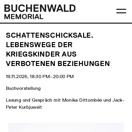
Skip
Main
Logo
to
menu
Buchenwald
Ma
content
Memorial
me
op
SCHATTENSCHICKSALE.
LEBENSWEGE DER
KRIEGSKINDER AUS
VERBOTENEN BEZIEHUNGEN
19.11.2026, 18:30 PM‒20:00 PM
Buchvorstellung
Lesung und Gespräch mit Monika Dittombée und Jack-
Peter Kurbjuweit