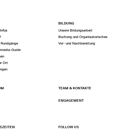
BILDUNG
Infos
Unsere Bildungsarbeit
?
Buchung und Organisatorisches
e Rundgänge
Vor- und Nachbereitung
imedia-Guide
gen
or Ort
ungen
OM
TEAM & KONTAKTE
ENGAGEMENT
SZEITEN
FOLLOW US