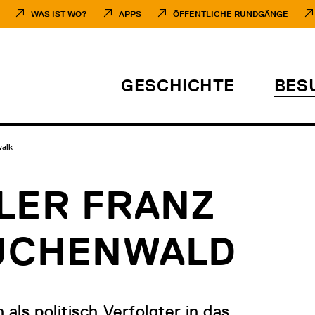
WAS IST WO?
APPS
ÖFFENTLICHE RUNDGÄNGE
GESCHICHTE
BES
walk
LER FRANZ
BUCHENWALD
als politisch Verfolgter in das