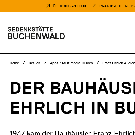
Direkt
Museumsbesuch
zum
Menü
ÖFFNUNGSZEITEN
PRAKTISCHE INFOS
Inhalt
Hauptmenü
Logo
Gedenkstätte
Buchenwald
Breadcrumb
Home
Besuch
Apps / Multimedia-Guides
Franz Ehrlich Audio
Menü
DER BAUHÄUS
EHRLICH IN 
1937 kam der Bauhäusler Franz Ehrlich 