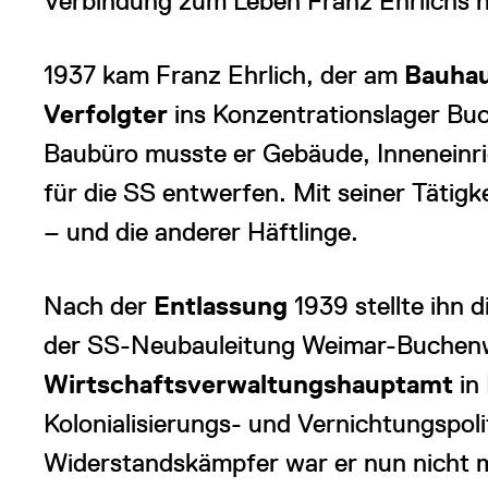
Verbindung zum Leben Franz Ehrlichs 
1937 kam Franz Ehrlich, der am
Bauha
Verfolgter
ins Konzentrationslager Bu
Baubüro musste er Gebäude, Innenein
für die SS entwerfen. Mit seiner Tätig
– und die anderer Häftlinge.
Nach der
Entlassung
1939 stellte ihn d
der SS-Neubauleitung Weimar-Buchenw
Wirtschaftsverwaltungshauptamt
in
Kolonialisierungs- und Vernichtungspoli
Widerstandskämpfer war er nun nicht 