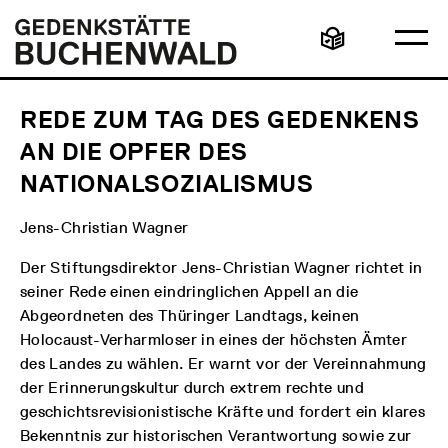
Direkt
Hauptmenü
Logo
zum
Gedenkstätte
Ha
Inhalt
Buchenwald
Leichte
öff
Sprache
REDE ZUM TAG DES GEDENKENS
AN DIE OPFER DES
NATIONALSOZIALISMUS
Jens-Christian Wagner
Der Stiftungsdirektor Jens-Christian Wagner richtet in
seiner Rede einen eindringlichen Appell an die
Abgeordneten des Thüringer Landtags, keinen
Holocaust-Verharmloser in eines der höchsten Ämter
des Landes zu wählen. Er warnt vor der Vereinnahmung
der Erinnerungskultur durch extrem rechte und
geschichtsrevisionistische Kräfte und fordert ein klares
Bekenntnis zur historischen Verantwortung sowie zur