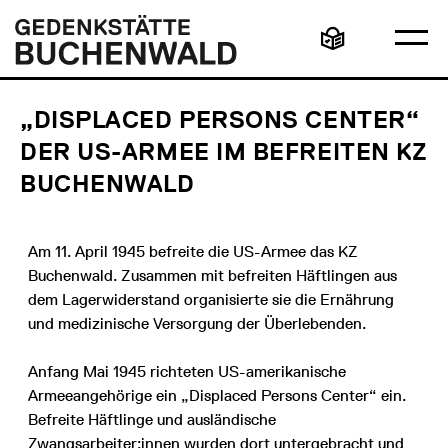
Direkt
Hauptmenü
Logo
zum
Gedenkstätte
Ha
Inhalt
Buchenwald
Leichte
öff
Sprache
„DISPLACED PERSONS CENTER“
DER US-ARMEE IM BEFREITEN KZ
BUCHENWALD
Am 11. April 1945 befreite die US-Armee das KZ
Buchenwald. Zusammen mit befreiten Häftlingen aus
dem Lagerwiderstand organisierte sie die Ernährung
und medizinische Versorgung der Überlebenden.
Anfang Mai 1945 richteten US-amerikanische
Armeeangehörige ein „Displaced Persons Center“ ein.
Befreite Häftlinge und ausländische
Zwangsarbeiter:innen wurden dort untergebracht und