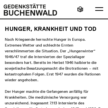
Direkt
Hauptmenü
Logo
zum
Gedenkstätte
Ha
Inhalt
Buchenwald
Leichte
öff
Sprache
HUNGER, KRANKHEIT UND TOD
Nach Kriegsende herrschte Hunger in Europa.
Extremes Wetter und schlechte Ernten
verschlimmerten die Situation. Der „Hungerwinter“
1946/47 traf die Internierten der Speziallager
besonders hart. Bereits im Herbst 1946 halbierte die
sowjetische Besatzungsmacht die Brotrationen – mit
katastrophalen Folgen. Erst 1947 wurden die Rationen
wieder angehoben.
Der Hunger machte die Gefangenen anfällig für
Krankheiten. Die medizinische Versorgung war
unzureichend. Insgesamt 7.113 Internierte des