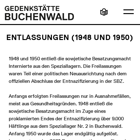
Direkt
Hauptmenü
Logo
zum
Gedenkstätte
Ha
Inhalt
Buchenwald
Leichte
öff
Sprache
ENTLASSUNGEN (1948 UND 1950)
1948 und 1950 entließ die sowjetische Besatzungsmacht
Internierte aus den Speziallagern. Die Freilassungen
waren Teil einer politischen Neuausrichtung nach dem
offiziellen Abschluss der Entnazifizierung in der SBZ.
Anfangs erfolgten Freilassungen nur in Ausnahmefällen,
meist aus Gesundheitsgründen. 1948 entließ die
sowjetische Besatzungsmacht im Zuge eines
proklamierten Endes der Entnazifizierung über 9.000
Häftlinge aus dem Speziallager Nr. 2 in Buchenwald.
Anfang 1950 wurde das Lager endgültig aufgelöst.