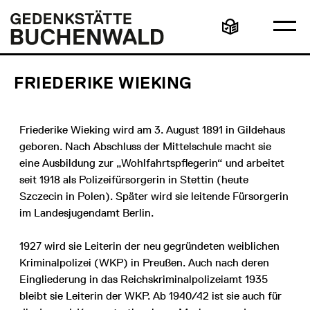
Direkt
Hauptmenü
Logo
zum
Gedenkstätte
Ha
Inhalt
Buchenwald
Leichte
öff
Sprache
FRIEDERIKE WIEKING
Friederike Wieking wird am 3. August 1891 in Gildehaus
geboren. Nach Abschluss der Mittelschule macht sie
eine Ausbildung zur „Wohlfahrtspflegerin“ und arbeitet
seit 1918 als Polizeifürsorgerin in Stettin (heute
Szczecin in Polen). Später wird sie leitende Fürsorgerin
im Landesjugendamt Berlin.
1927 wird sie Leiterin der neu gegründeten weiblichen
Kriminalpolizei (WKP) in Preußen. Auch nach deren
Eingliederung in das Reichskriminalpolizeiamt 1935
bleibt sie Leiterin der WKP. Ab 1940/42 ist sie auch für